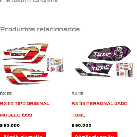
CON 1 AÑO DE GARANTIA
Productos relacionados
RX 115
RX 115
RX 115 PERSONALIZADO
RX 115 TIPO ORIGINAL
TOXIC
MODELO 1999
$
80.000
$
80.000
Añadir al carrito
Añadir al carrito