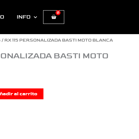
0
Cart
TO
INFO
5
/ RX 115 PERSONALIZADA BASTI MOTO BLANCA
SONALIZADA BASTI MOTO
ñadir al carrito