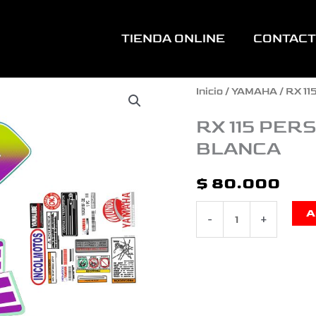
TIENDA ONLINE
CONTAC
RX
Inicio
/
YAMAHA
/
RX 11
115
RX 115 PER
BLANCA
PERSONALIZADA
BASTI
$
80.000
MOTO
A
-
+
BLANCA
cantidad