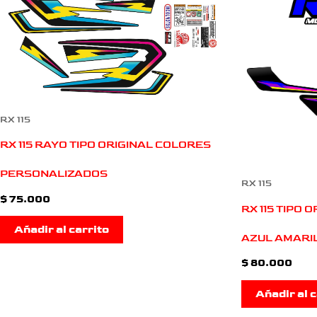
RX 115
RX 115 RAYO TIPO ORIGINAL COLORES
PERSONALIZADOS
RX 115
$
75.000
RX 115 TIPO 
Añadir al carrito
AZUL AMARI
$
80.000
Añadir al c