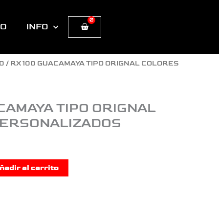
0
Cart
TO
INFO
00
/ RX 100 GUACAMAYA TIPO ORIGNAL COLORES
CAMAYA TIPO ORIGNAL
PERSONALIZADOS
ñadir al carrito