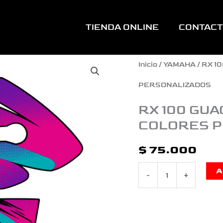
TIENDA ONLINE
CONTAC
RX
Inicio
/
YAMAHA
/
RX 1
100
PERSONALIZADOS
GUACAMAYA
RX 100 GUA
COLORES 
TIPO
ORIGNAL
$
75.000
COLORES
A
-
+
PERSONALIZADOS
cantidad