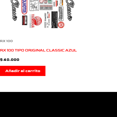
RX 100
RX 100 TIPO ORIGINAL CLASSIC AZUL
$
40.000
Añadir al carrito