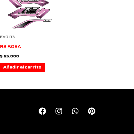
EVO R3
R3 ROSA
$
65.000
Añadir al carrito