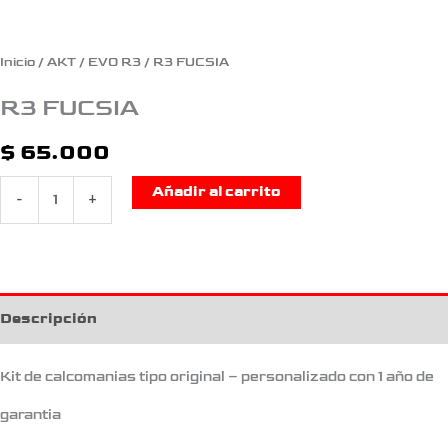
Inicio
/
AKT
/
EVO R3
/ R3 FUCSIA
R3 FUCSIA
$
65.000
Añadir al carrito
-
+
Descripción
Kit de calcomanias tipo original – personalizado con 1 año de
garantia