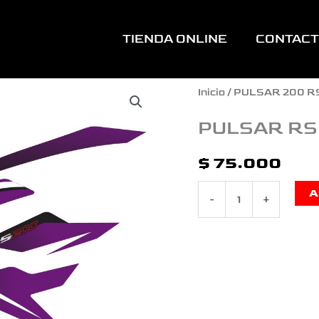
TIENDA ONLINE
CONTAC
PULSAR
Inicio
/
PULSAR 200 R
RS
PULSAR RS
200
$
75.000
TIPO
A
-
+
ORIGNAL
MORADO
cantidad