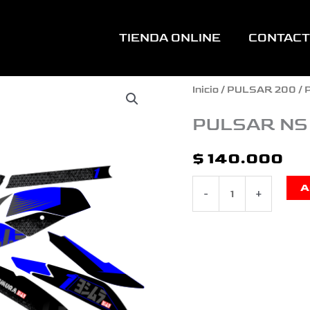
TIENDA ONLINE
CONTAC
PULSAR
Inicio
/
PULSAR 200
/ 
NS
PULSAR NS
200
$
140.000
YOSHIMURA
A
-
+
AZUL
cantidad