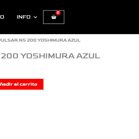
0
Cart
TO
INFO
PULSAR NS 200 YOSHIMURA AZUL
 200 YOSHIMURA AZUL
ñadir al carrito