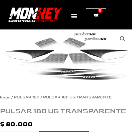
Ir
0
Cart
al
contenido
PULSAR
180
UG
TRANSPARENTE
cantidad
Inicio
/
PULSAR 180
/ PULSAR 180 UG TRANSPARENTE
PULSAR 180 UG TRANSPARENTE
$
80.000