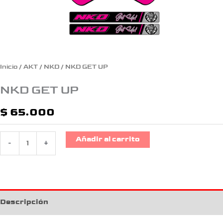
Inicio
/
AKT
/
NKD
/ NKD GET UP
NKD GET UP
$
65.000
Añadir al carrito
-
+
Descripción