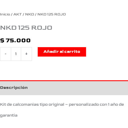
Inicio
/
AKT
/
NKD
/ NKD 125 ROJO
NKD 125 ROJO
$
75.000
Añadir al carrito
-
+
Descripción
Kit de calcomanias tipo original – personalizado con 1 año de
garantia