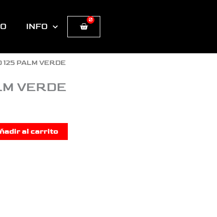
0
Cart
TO
INFO
D 125 PALM VERDE
ALM VERDE
ñadir al carrito