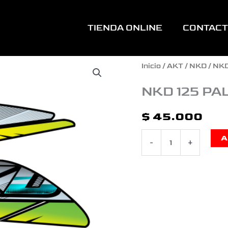
TIENDA ONLINE
CONTAC
NKD
Inicio
/
AKT
/
NKD
/ NK
125
NKD 125 P
PALM
$
45.000
VERDE
A
-
+
cantidad