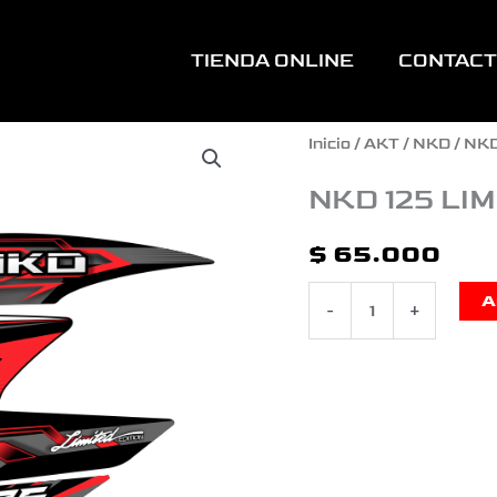
TIENDA ONLINE
CONTAC
NKD
Inicio
/
AKT
/
NKD
/ NKD
125
NKD 125 LI
LIMITED
$
65.000
EDITION
A
-
+
cantidad