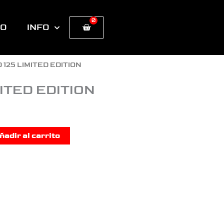
0
Cart
TO
INFO
 125 LIMITED EDITION
MITED EDITION
ñadir al carrito