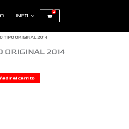
0
Cart
TO
INFO
50 TIPO ORIGINAL 2014
O ORIGINAL 2014
ñadir al carrito