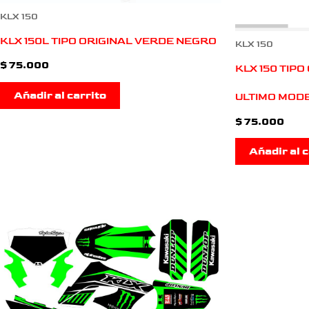
KLX 150
KLX 150L TIPO ORIGINAL VERDE NEGRO
KLX 150
$
75.000
KLX 150 TIP
Añadir al carrito
ULTIMO MOD
$
75.000
Añadir al c