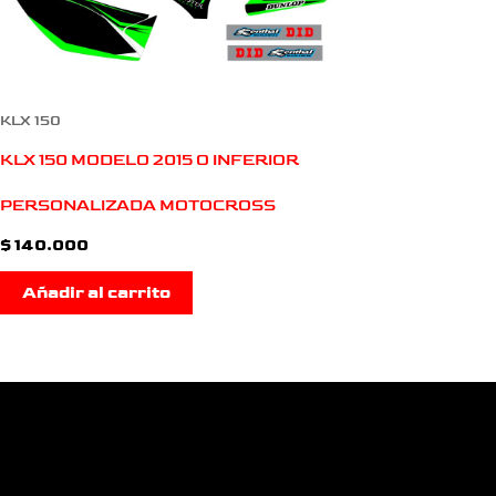
KLX 150
KLX 150 MODELO 2015 O INFERIOR
PERSONALIZADA MOTOCROSS
$
140.000
Añadir al carrito