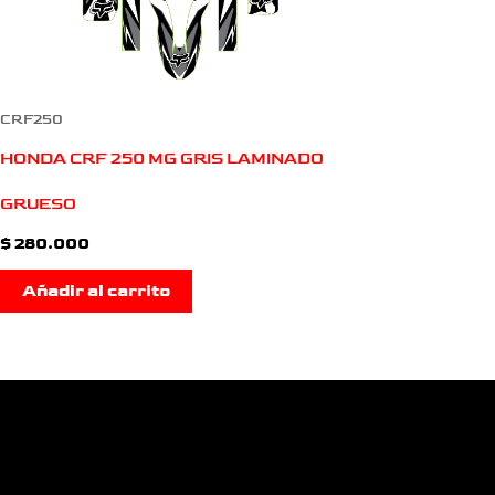
CRF250
HONDA CRF 250 MG GRIS LAMINADO
GRUESO
$
280.000
Añadir al carrito