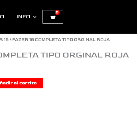
0
Cart
TO
INFO
R 16
/ FAZER 16 COMPLETA TIPO ORGINAL ROJA
OMPLETA TIPO ORGINAL ROJA
ñadir al carrito