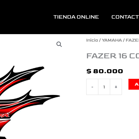
TIENDA ONLINE
CONTAC
FAZER
Inicio
/
YAMAHA
/
FAZE
16
FAZER 16 C
COMPLETA
$
80.000
TIPO
A
-
+
ORGINAL
ROJA
cantidad