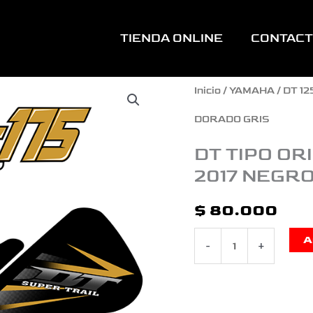
TIENDA ONLINE
CONTAC
DT
Inicio
/
YAMAHA
/
DT 12
TIPO
DORADO GRIS
ORIGINAL
DT TIPO O
2017 NEGR
PANAMEÑA
MODELO
$
80.000
2017
A
-
+
NEGRO
DORADO