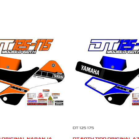
DT 125 175
O ORIGINAL NARANJA
DT 60TH TIPO ORIGINAL A