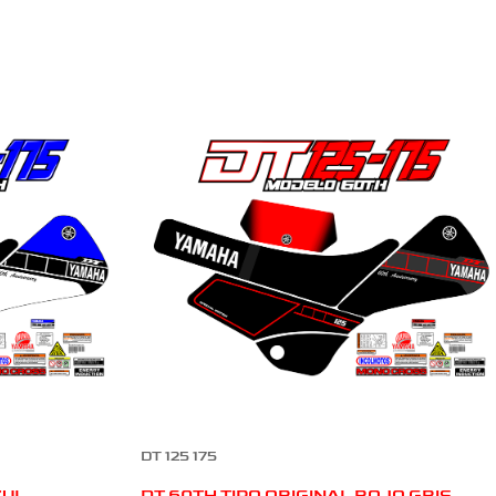
DT 125 175
ZUL
DT 60TH TIPO ORIGINAL ROJO GRIS