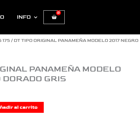
0
Cart
TO
INFO
5 175
/ DT TIPO ORIGINAL PANAMEÑA MODELO 2017 NEGRO
RIGINAL PANAMEÑA MODELO
O DORADO GRIS
ñadir al carrito