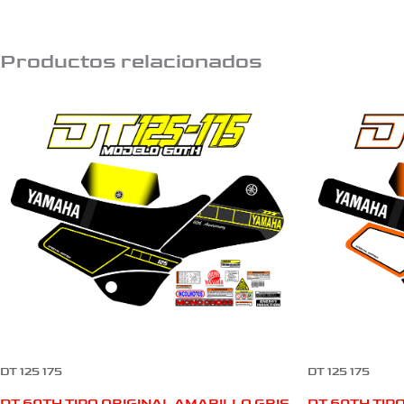
Productos relacionados
DT 125 175
DT 125 175
DT 60TH TIPO ORIGINAL AMARILLO GRIS
DT 60TH TIP