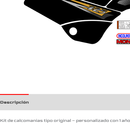
Descripción
Kit de calcomanias tipo original – personalizado con 1 añ