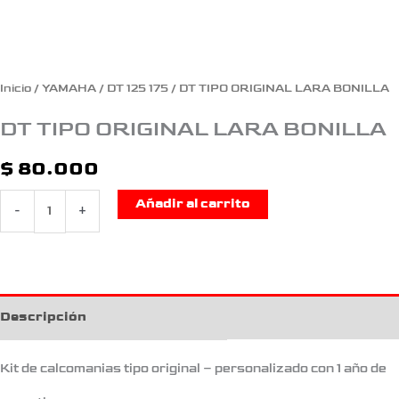
Inicio
/
YAMAHA
/
DT 125 175
/ DT TIPO ORIGINAL LARA BONILLA
DT TIPO ORIGINAL LARA BONILLA
$
80.000
Añadir al carrito
-
+
Descripción
Kit de calcomanias tipo original – personalizado con 1 año de