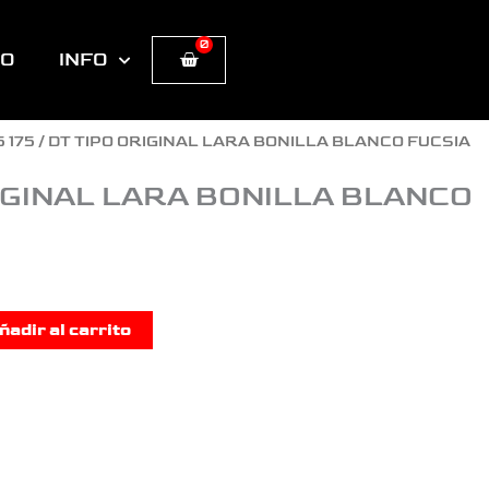
0
Cart
TO
INFO
5 175
/ DT TIPO ORIGINAL LARA BONILLA BLANCO FUCSIA
IGINAL LARA BONILLA BLANCO
ñadir al carrito