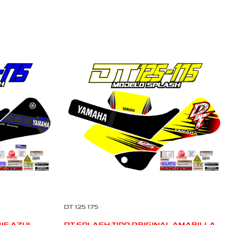
DT 125 175
RIS AZUL
DT SPLASH TIPO ORIGINAL AMARILLA