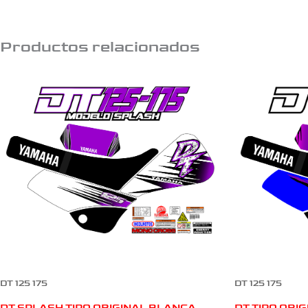
Productos relacionados
DT 125 175
DT 125 175
DT SPLASH TIPO ORIGINAL BLANCA
DT TIPO ORI