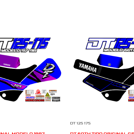
DT 125 175
GINAL MODELO 1997
DT 60TH TIPO ORIGINAL G