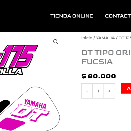
TIENDA ONLINE
CONTAC
DT
Inicio
/
YAMAHA
/
DT 12
TIPO
DT TIPO OR
FUCSIA
ORIGINAL
LARA
$
80.000
BONILLA
A
-
+
BLANCO
FUCSIA
cantidad