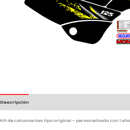
Descripción
Kit de calcomanias tipo original – personalizado con 1 añ