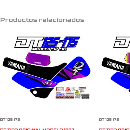
Productos relacionados
DT 125 175
DT 125 175
DT TIPO ORIGINAL MODELO 1997
DT TIPO ORI