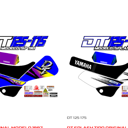
DT 125 175
GINAL MODELO 1997
DT SPLASH TIPO ORIGINA