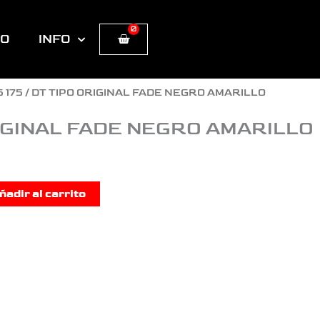
0
Cart
TO
INFO
5 175
/ DT TIPO ORIGINAL FADE NEGRO AMARILLO
IGINAL FADE NEGRO AMARILLO
ñadir al carrito