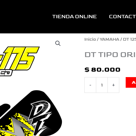
TIENDA ONLINE
CONTAC
DT
Inicio
/
YAMAHA
/
DT 12
TIPO
DT TIPO OR
ORIGINAL
$
80.000
FADE
A
-
+
NEGRO
AMARILLO
cantidad