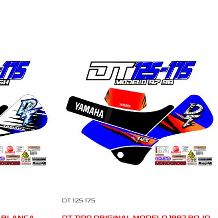
DT 125 175
L BLANCA
DT TIPO ORIGINAL MODELO 1997 ROJO