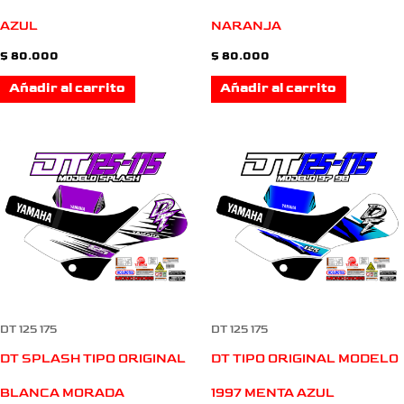
AZUL
NARANJA
$
80.000
$
80.000
Añadir al carrito
Añadir al carrito
DT 125 175
DT 125 175
DT SPLASH TIPO ORIGINAL
DT TIPO ORIGINAL MODELO
BLANCA MORADA
1997 MENTA AZUL