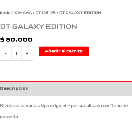
Inicio
/
YAMAHA
/
DT 125 175
/ DT GALAXY EDITION
DT GALAXY EDITION
$
80.000
Añadir al carrito
-
+
Descripción
Kit de calcomanias tipo original – personalizado con 1 año de
garantia