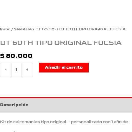
Inicio
/
YAMAHA
/
DT 125 175
/ DT 60TH TIPO ORIGINAL FUCSIA
DT 60TH TIPO ORIGINAL FUCSIA
$
80.000
Añadir al carrito
-
+
Descripción
Kit de calcomanias tipo original – personalizado con 1 año de