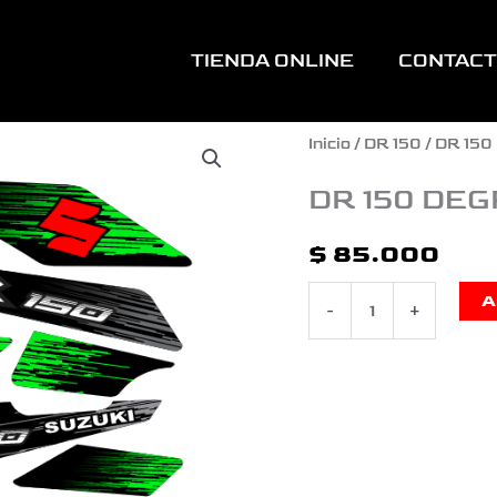
TIENDA ONLINE
CONTAC
DR
Inicio
/
DR 150
/ DR 15
150
DR 150 DE
DEGRADED
$
85.000
VERDE
A
-
+
GRIS
cantidad