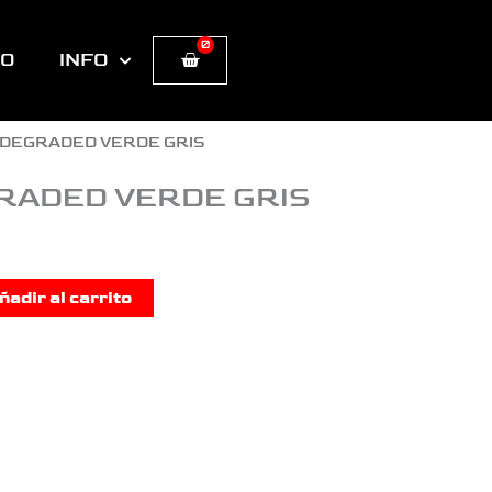
0
Cart
TO
INFO
0 DEGRADED VERDE GRIS
GRADED VERDE GRIS
ñadir al carrito