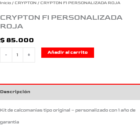
Inicio
/
CRYPTON
/ CRYPTON FI PERSONALIZADA ROJA
CRYPTON FI PERSONALIZADA
ROJA
$
85.000
Añadir al carrito
-
+
Descripción
Kit de calcomanias tipo original – personalizado con 1 año de
garantia