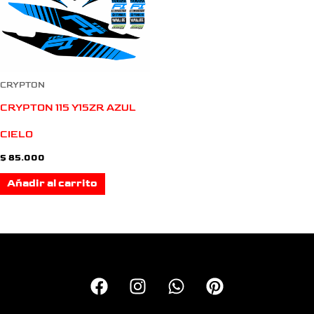
CRYPTON
CRYPTON 115 Y15ZR AZUL
CIELO
$
85.000
Añadir al carrito