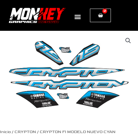
Ir
0
Cart
al
contenido
CRYPTON
FI
MODELO
NUEVO
CYAN
cantidad
Inicio
/
CRYPTON
/ CRYPTON FI MODELO NUEVO CYAN