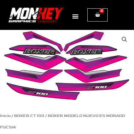
Ir
0
Cart
al
contenido
BOXER
MODELO
NUEVO
ES
MORADO
FUCSIA
cantidad
Inicio
/
BOXER CT 100
/ BOXER MODELO NUEVO ES MORADO
FUCSIA