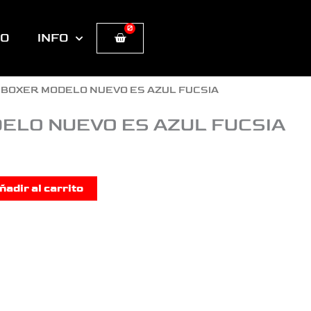
0
Cart
TO
INFO
 BOXER MODELO NUEVO ES AZUL FUCSIA
ELO NUEVO ES AZUL FUCSIA
ñadir al carrito