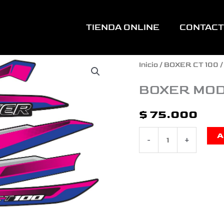
TIENDA ONLINE
CONTAC
BOXER
Inicio
/
BOXER CT 100
/
MODELO
BOXER MOD
NUEVO
$
75.000
ES
A
-
+
AZUL
FUCSIA
cantidad