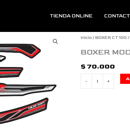
TIENDA ONLINE
CONTAC
BOXER
Inicio
/
BOXER CT 100
/
MODELO
BOXER MOD
COLORSHIFT
$
70.000
GRIS
A
-
+
ROJO
cantidad