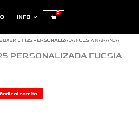
0
Cart
TO
INFO
 BOXER CT 125 PERSONALIZADA FUCSIA NARANJA
125 PERSONALIZADA FUCSIA
ñadir al carrito