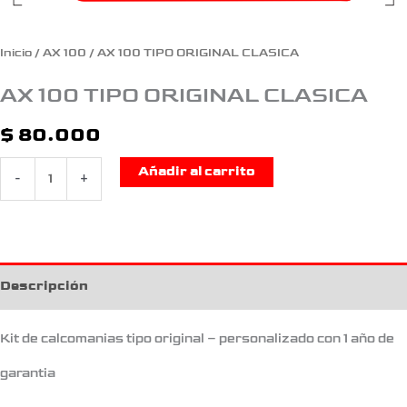
Inicio
/
AX 100
/ AX 100 TIPO ORIGINAL CLASICA
AX 100 TIPO ORIGINAL CLASICA
$
80.000
Añadir al carrito
-
+
Descripción
Kit de calcomanias tipo original – personalizado con 1 año de
garantia