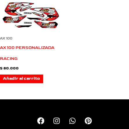
AX 100
AX 100 PERSONALIZADA
RACING
$
80.000
Añadir al carrito