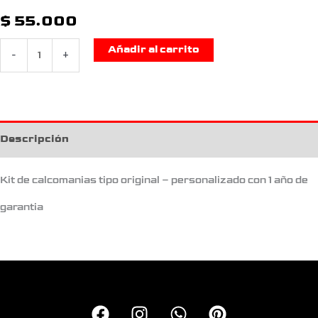
$
55.000
Añadir al carrito
-
+
Descripción
Kit de calcomanias tipo original – personalizado con 1 año de
garantia