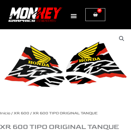
Ir
0
Cart
al
contenido
XR
600
TIPO
ORIGINAL
TANQUE
cantidad
Inicio
/
XR 600
/ XR 600 TIPO ORIGINAL TANQUE
XR 600 TIPO ORIGINAL TANQUE