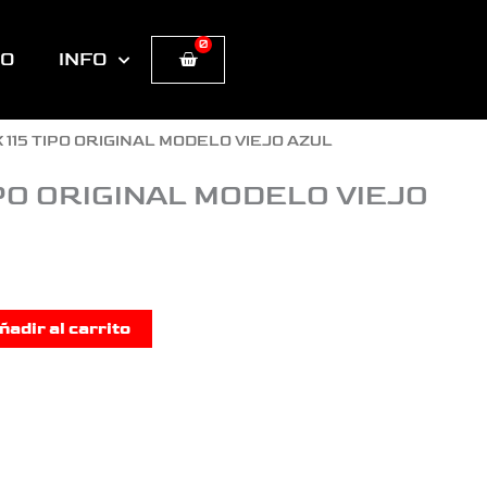
0
Cart
TO
INFO
X 115 TIPO ORIGINAL MODELO VIEJO AZUL
TIPO ORIGINAL MODELO VIEJO
ñadir al carrito