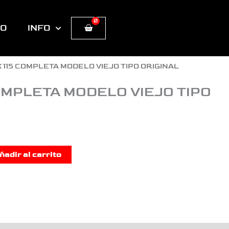
0
Cart
TO
INFO
X 115 COMPLETA MODELO VIEJO TIPO ORIGINAL
COMPLETA MODELO VIEJO TIPO
ñadir al carrito