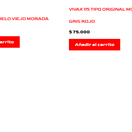
VIVAX 115 TIPO ORIGINAL 
ODELO VIEJO MORADA
GRIS ROJO
$
75.000
arrito
Añadir al carrito