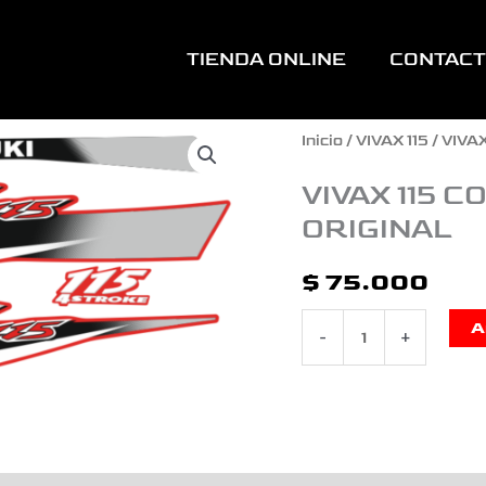
TIENDA ONLINE
CONTAC
VIVAX
Inicio
/
VIVAX 115
/ VIVA
115
VIVAX 115 
ORIGINAL
COMPLETA
MODELO
$
75.000
VIEJO
A
-
+
TIPO
ORIGINAL
cantidad