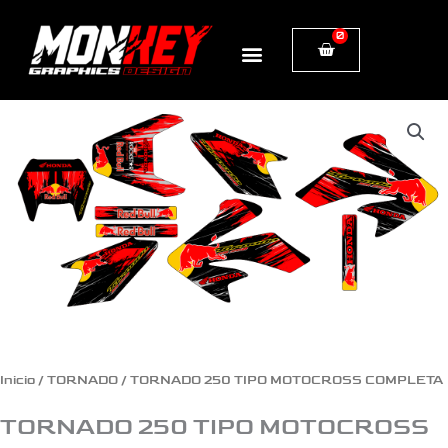
Ir
0
Cart
al
contenido
TORNADO
250
TIPO
MOTOCROSS
COMPLETA
cantidad
Inicio
/
TORNADO
/ TORNADO 250 TIPO MOTOCROSS COMPLETA
TORNADO 250 TIPO MOTOCROSS