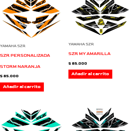
YAMAHA SZR
YAMAHA SZR
SZR MY AMARILLA
SZR PERSONALIZADA
$
85.000
STORM NARANJA
Añadir al carrito
$
85.000
Añadir al carrito