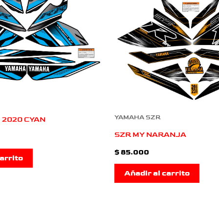
YAMAHA SZR
 2020 CYAN
SZR MY NARANJA
$
85.000
arrito
Añadir al carrito