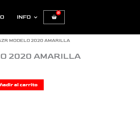
0
Cart
TO
INFO
SZR MODELO 2020 AMARILLA
O 2020 AMARILLA
ñadir al carrito