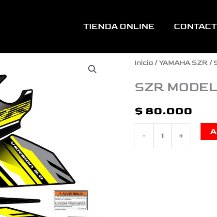
TIENDA ONLINE
CONTAC
SZR
Inicio
/
YAMAHA SZR
/ 
MODELO
SZR MODEL
2020
$
80.000
AMARILLA
A
-
+
cantidad