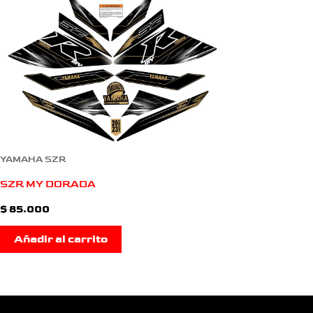
YAMAHA SZR
SZR MY DORADA
$
85.000
Añadir al carrito