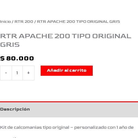
Inicio
/
RTR 200
/ RTR APACHE 200 TIPO ORIGINAL GRIS
RTR APACHE 200 TIPO ORIGINAL
GRIS
$
80.000
Añadir al carrito
-
+
Descripción
Kit de calcomanias tipo original – personalizado con 1 año de