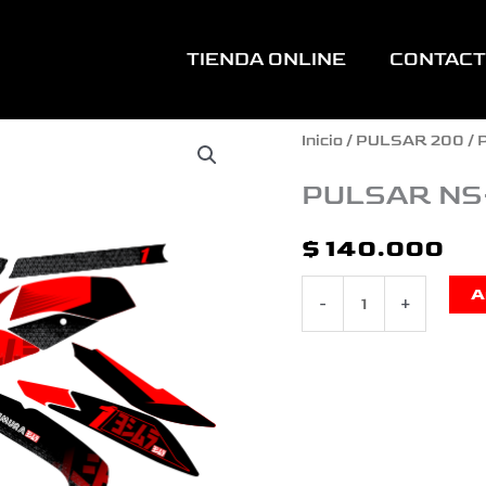
TIENDA ONLINE
CONTAC
PULSAR
Inicio
/
PULSAR 200
/ 
NS-
PULSAR NS
200
$
140.000
YOSHIMURA
A
-
+
ROJO
VINOO
cantidad