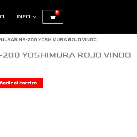
0
Cart
TO
INFO
PULSAR NS-200 YOSHIMURA ROJO VINOO
-200 YOSHIMURA ROJO VINOO
ñadir al carrito