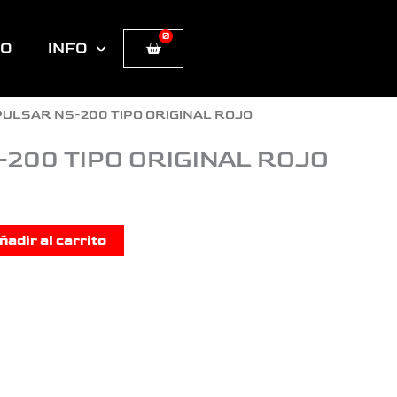
0
Cart
TO
INFO
PULSAR NS-200 TIPO ORIGINAL ROJO
200 TIPO ORIGINAL ROJO
ñadir al carrito