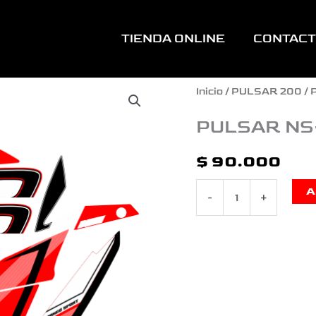
TIENDA ONLINE
CONTAC
PULSAR
Inicio
/
PULSAR 200
/ 
NS-
PULSAR NS-
200
$
90.000
TIPO
A
-
+
ORIGINAL
ROJO
cantidad