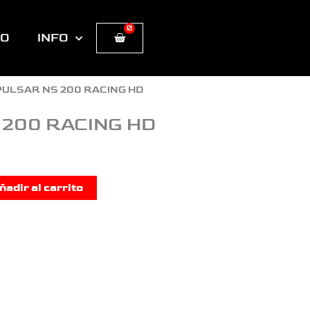
0
Cart
TO
INFO
PULSAR NS 200 RACING HD
 200 RACING HD
ñadir al carrito