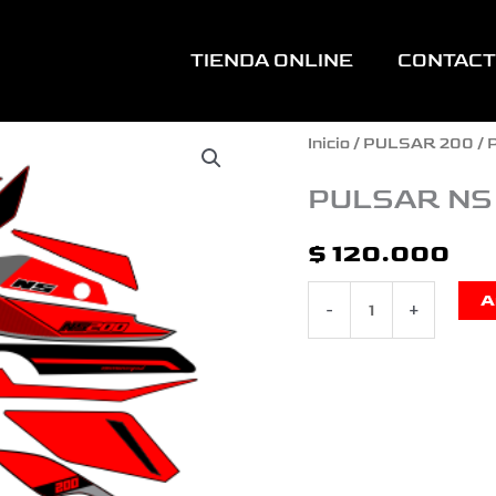
TIENDA ONLINE
CONTAC
PULSAR
Inicio
/
PULSAR 200
/ 
NS
PULSAR NS
200
$
120.000
RACING
A
-
+
HD
cantidad