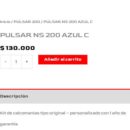
Inicio
/
PULSAR 200
/ PULSAR NS 200 AZUL C
PULSAR NS 200 AZUL C
$
130.000
Añadir al carrito
-
+
Descripción
Kit de calcomanias tipo original – personalizado con 1 año de
garantia