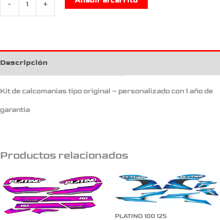
Añadir al carrito
-
+
Descripción
Kit de calcomanias tipo original – personalizado con 1 año de
garantia
Productos relacionados
PLATINO 100 125