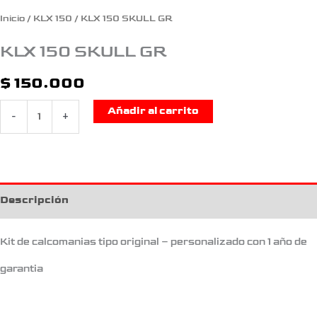
Inicio
/
KLX 150
/ KLX 150 SKULL GR
KLX 150 SKULL GR
$
150.000
Añadir al carrito
-
+
Descripción
Kit de calcomanias tipo original – personalizado con 1 año de
garantia