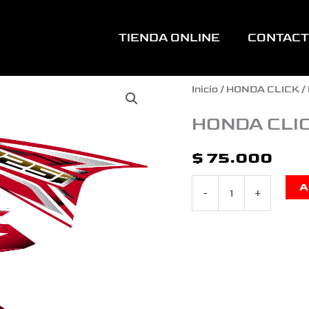
TIENDA ONLINE
CONTAC
HONDA
Inicio
/
HONDA CLICK
/
CLICK
HONDA CLI
ROJA
$
75.000
cantidad
A
-
+