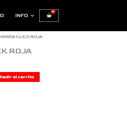
0
Cart
TO
INFO
 HONDA CLICK ROJA
CK ROJA
ñadir al carrito