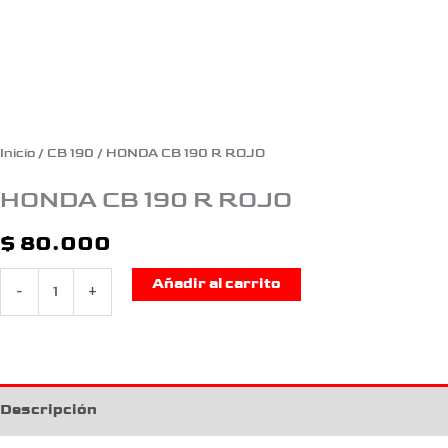
Inicio
/
CB 190
/ HONDA CB 190 R ROJO
HONDA CB 190 R ROJO
$
80.000
Añadir al carrito
-
+
Descripción