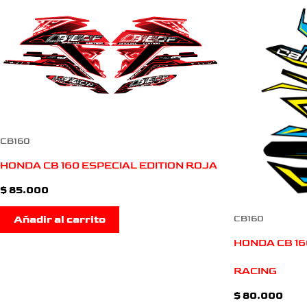
CB160
HONDA CB 160 ESPECIAL EDITION ROJA
$
85.000
Añadir al carrito
CB160
HONDA CB 1
RACING
$
80.000