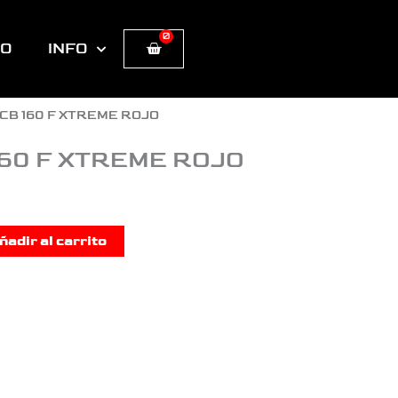
0
Cart
TO
INFO
CB 160 F XTREME ROJO
160 F XTREME ROJO
ñadir al carrito