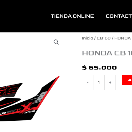
TIENDA ONLINE
CONTAC
HONDA
Inicio
/
CB160
/ HONDA 
CB
HONDA CB 
160
$
65.000
F
A
-
+
XTREME
ROJO
cantidad