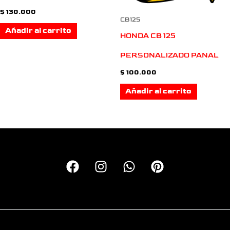
$
130.000
CB125
Añadir al carrito
HONDA CB 125
PERSONALIZADO PANAL
$
100.000
Añadir al carrito
Copyright © 2026 Calcas Monkey | Personalizando motos