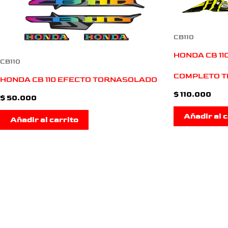
CB110
HONDA CB 1
CB110
COMPLETO T
HONDA CB 110 EFECTO TORNASOLADO
$
110.000
$
50.000
Añadir al c
Añadir al carrito