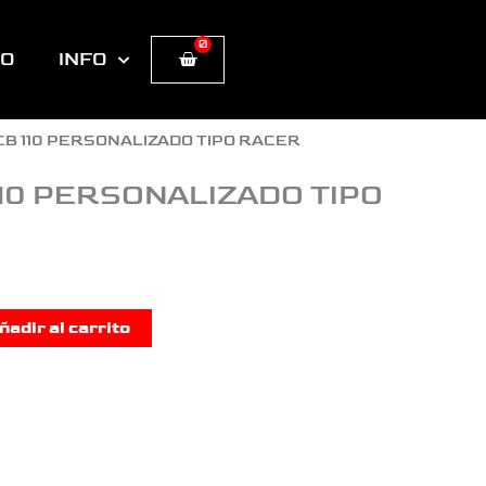
0
Cart
TO
INFO
CB 110 PERSONALIZADO TIPO RACER
10 PERSONALIZADO TIPO
ñadir al carrito