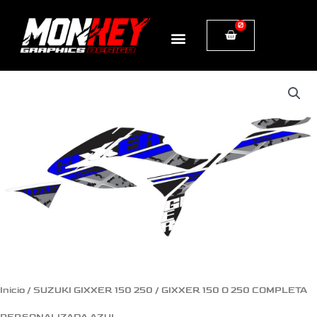
Ir
0
Cart
al
contenido
GIXXER
150
O
250
COMPLETA
PERSONALIZADA
AZUL
cantidad
Inicio
/
SUZUKI GIXXER 150 250
/ GIXXER 150 O 250 COMPLETA