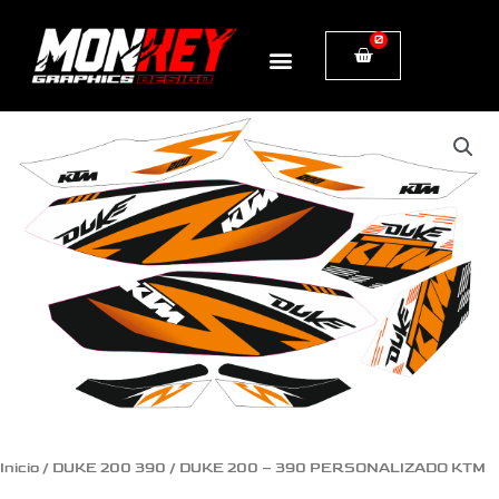
Ir
0
Cart
al
contenido
DUKE
200
-
390
PERSONALIZADO
KTM
cantidad
Inicio
/
DUKE 200 390
/ DUKE 200 – 390 PERSONALIZADO KTM