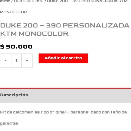
Inicio
/
DUKE 200 390
/ DUKE 200 – 390 PERSONALIZADA KTM
MONOCOLOR
DUKE 200 – 390 PERSONALIZADA
KTM MONOCOLOR
$
90.000
Añadir al carrito
-
+
Descripción
Kit de calcomanias tipo original – personalizado con 1 año de
garantia